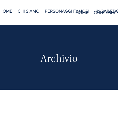
HOME
CHI SIAMO
PERSONAGGI FAMOSI
KNOWLED
HOME
CHI SIAMO
Archivio