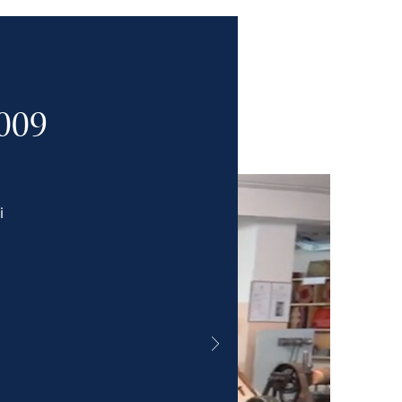
009
i