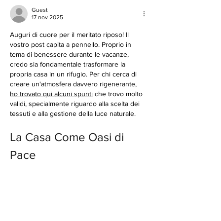
Guest
17 nov 2025
Auguri di cuore per il meritato riposo! Il 
vostro post capita a pennello. Proprio in 
tema di benessere durante le vacanze, 
credo sia fondamentale trasformare la 
propria casa in un rifugio. Per chi cerca di 
creare un'atmosfera davvero rigenerante, 
ho trovato qui alcuni spunti
 che trovo molto 
validi, specialmente riguardo alla scelta dei 
tessuti e alla gestione della luce naturale.
La Casa Come Oasi di 
Pace
Spesso sottovalutiamo quanto l'ambiente 
domestico influenzi il nostro stato d'animo. 
Durante le vacanze, anche…