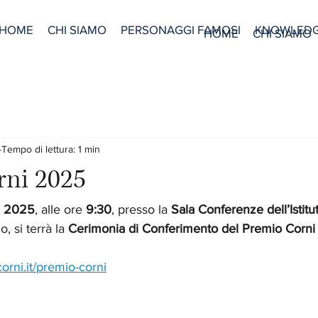
HOME
CHI SIAMO
PERSONAGGI FAMOSI
KNOWLED
HOME
CHI SIAMO
Tempo di lettura: 1 min
rni 2025
e 2025
, alle ore 
9:30
, presso la 
Sala Conferenze dell’Istitu
, si terrà la 
Cerimonia di Conferimento del Premio Corn
orni.it/premio-corni