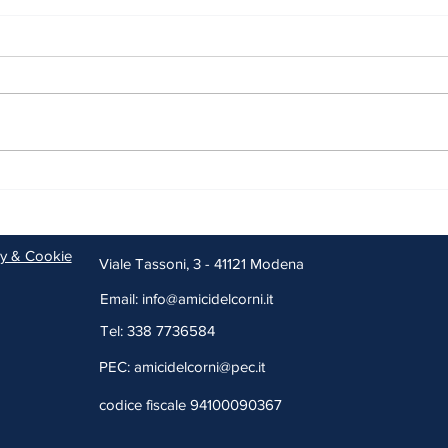
Accordi con gli “Amici del Corni”,
Un au
nuovi spazi per l’associazione
spera
all'interno degli Istituti Corni
cy & Cookie
Viale Tassoni, 3 - 41121 Modena
Email: info@amicidelcorni.it
Tel: 338 7736584
PEC:
amicidelcorni@pec.it
codice fiscale 94100090367