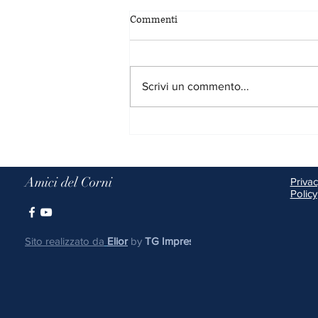
Commenti
Buone Ferie
Scrivi un commento...
Amici del Corni
Priva
Policy
Sito realizzato da
Elior
by
TG Imprese