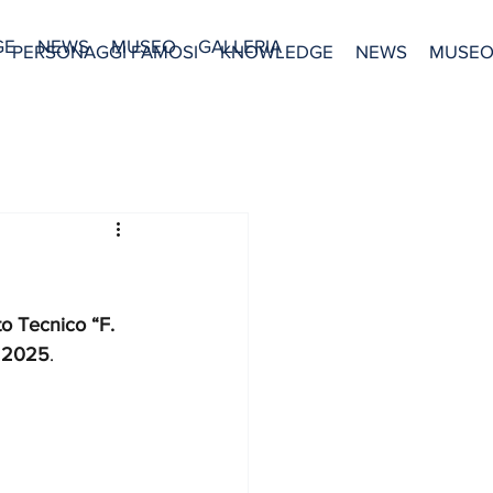
GE
NEWS
MUSEO
GALLERIA
PERSONAGGI FAMOSI
KNOWLEDGE
NEWS
MUSE
to Tecnico “F. 
i 2025
.